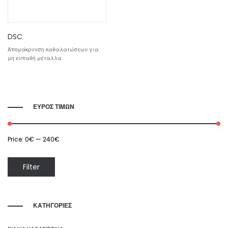
DSC
Απομάκρυνση καθαλατώσεων για
μη ευπαθή μέταλλα
ΕΥΡΟΣ ΤΙΜΩΝ
Price:
0€
—
240€
Min
Max
Filter
price
price
ΚΑΤΗΓΟΡΙΕΣ