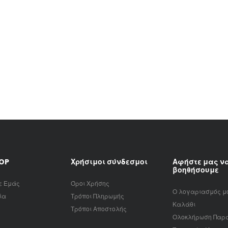
HOP
Χρήσιμοι σύνδεσμοι
Αφήστε μας ν
βοηθήσουμε
ε Εμάς
Όροι Χρήσης
Ο λογαριασμός μ
ία
Τρόποι Πληρωμής
Καλάθι
Τρόποι Αποστολής
Ολοκλήρωση Παρ