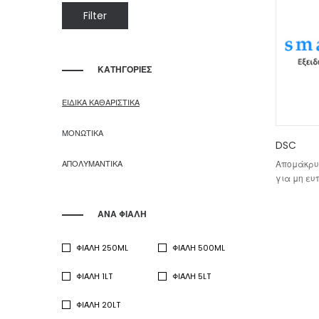
Min
Max
Filter
price
price
ΚΑΤΗΓΟΡΙΕΣ
ΕΙΔΙΚΑ ΚΑΘΑΡΙΣΤΙΚΑ
ΜΟΝΩΤΙΚΑ
DSC
ΑΠΟΛΥΜΑΝΤΙΚΑ
Απομάκρυ
για μη ε
ΑΝΑ ΦΙΑΛΗ
ΦΙΆΛΗ 250ML
ΦΙΆΛΗ 500ML
ΦΙΆΛΗ 1LT
ΦΙΆΛΗ 5LT
ΦΙΆΛΗ 20LT