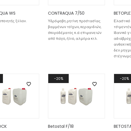
QUA WS
CONTRAQUA 7/50
BETOPLE
ποιητής ξύλου.
Υδρόφοβη ρητίνη προστασίας
Ελαστικό 
βαμμένων τοίχων, κεραμιδιών,
τσιμεντέν
σκυροδέματος κ.ά επιφανειών
Ιδανικό γ
από πάγο, ήλιο, αλμύρα κτλ.
αδιάβροχη
ανθεκτική
δεν ρηγμ
στέγνωμα
20%
20%
OCK
Betostal F/18
BETOSTA