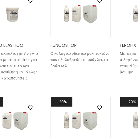
D ELASTICO
FUNGOSTOP
FEROFIX
 ακρυλική ρητίνη για
Οικολογικό υδατικό μυκητοκτόνο
Μετατροπ
 με απαιτήσεις για
που εξολοθρεύει τη μούχλα, τα
σιδερένιω
αστικότητα και
βρύα κτλ.
ετοιμάζει
 καθίζηση και άλλες
βάψιμο.
 καταπονήσεις.
20%
20%