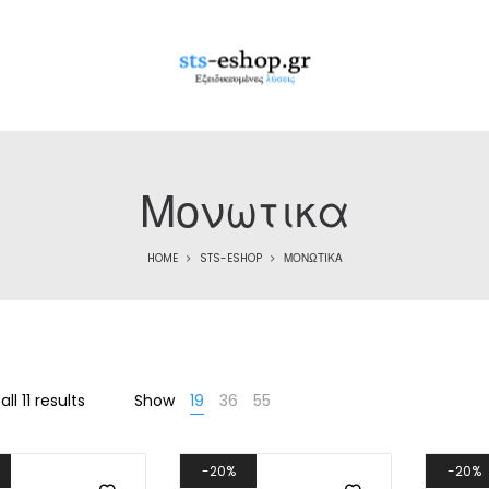
Μονωτικα
HOME
STS-ESHOP
ΜΟΝΩΤΙΚΑ
Sorted
ll 11 results
Show
19
36
55
by
latest
20%
20%