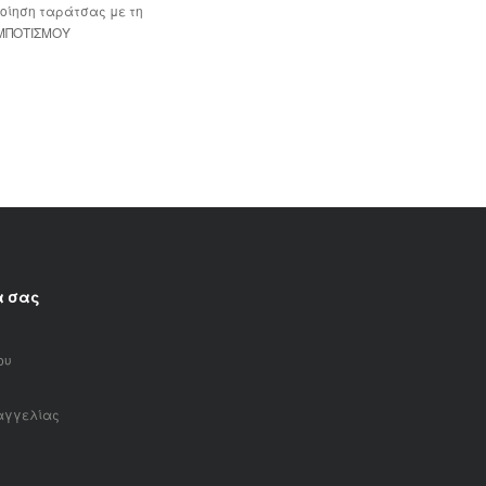
οίηση ταράτσας με τη
ΜΠΟΤΙΣΜΟΥ
α σας
ου
αγγελίας