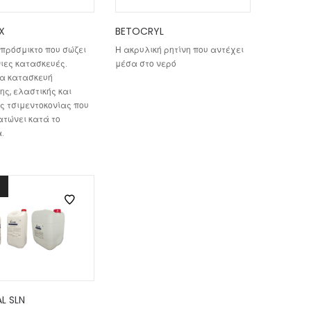
X
BETOCRYL
πρόσμικτο που σώζει
Η ακρυλική ρητίνη που αντέχει
ιες κατασκευές.
μέσα στο νερό
ια κατασκευή
ς, ελαστικής και
ς τσιμεντοκονίας που
ατώνει κατά το
.
L SLN