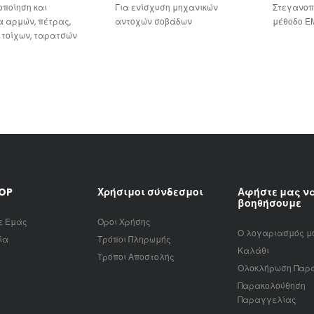
ποίηση και
Για ενίσχυση μηχανικών
Στεγανοπ
 αρμών, πέτρας,
αντοχών σοβάδων
μέθοδο Ε
 τοίχων, ταρατσών
HOP
Χρήσιμοι σύνδεσμοι
Αφήστε μας ν
βοηθήσουμε
ε Εμάς
Όροι Χρήσης
Ο λογαριασμός μ
ία
Τρόποι Πληρωμής
Καλάθι
Τρόποι Αποστολής
Ολοκλήρωση Παρ
Παρακολούθηση
Παραγγελίας