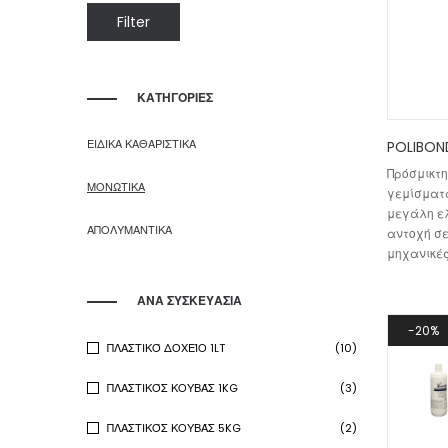
Min
Max
Filter
price
price
ΚΑΤΗΓΟΡΙΕΣ
ΕΙΔΙΚΑ ΚΑΘΑΡΙΣΤΙΚΑ
POLIBON
Πρόσμικτη
ΜΟΝΩΤΙΚΑ
γεμίσματα
μεγάλη ελ
ΑΠΟΛΥΜΑΝΤΙΚΑ
αντοχή σε
μηχανικές
ΑΝΑ ΣΥΣΚΕΥΑΣΙΑ
20%
ΠΛΑΣΤΙΚΌ ΔΟΧΕΊΟ 1LT
(10)
ΠΛΑΣΤΙΚΌΣ ΚΟΥΒΆΣ 1KG
(3)
ΠΛΑΣΤΙΚΌΣ ΚΟΥΒΆΣ 5KG
(2)