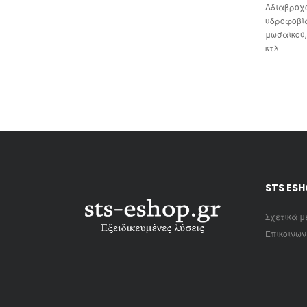
Αδιαβροχο
υδροφοβία
μωσαϊκού,
κτλ.
STS ES
Σχετικά μ
Επικοινων