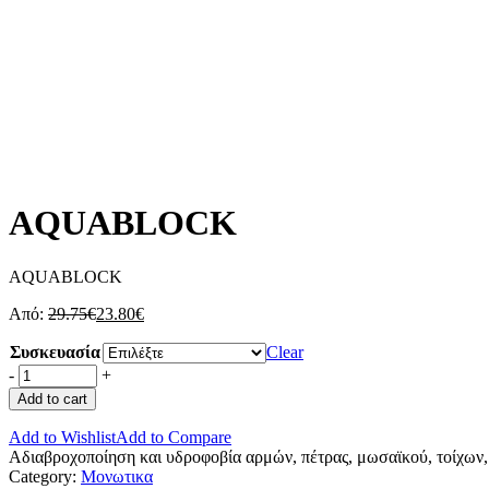
AQUABLOCK
AQUABLOCK
Από:
29.75
€
23.80
€
Συσκευασία
Clear
-
+
Add to cart
Add to Wishlist
Add to Compare
Αδιαβροχοποίηση και υδροφοβία αρμών, πέτρας, μωσαϊκού, τοίχων,
Category:
Μονωτικα