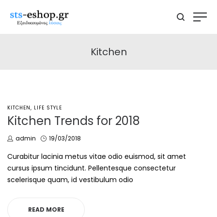
Kitchen
POSTED
KITCHEN
LIFE STYLE
IN
Kitchen Trends for 2018
by
Posted
admin
19/03/2018
on
Curabitur lacinia metus vitae odio euismod, sit amet
cursus ipsum tincidunt. Pellentesque consectetur
scelerisque quam, id vestibulum odio
READ MORE