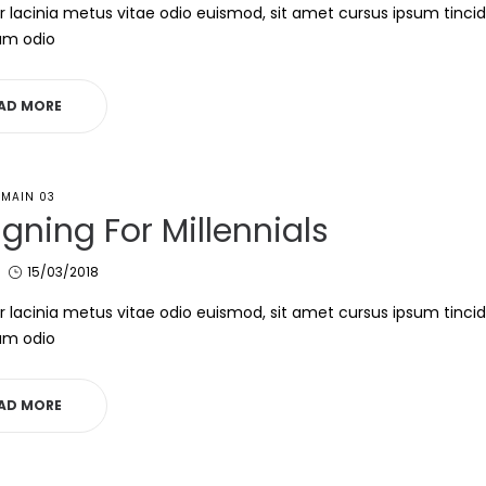
r lacinia metus vitae odio euismod, sit amet cursus ipsum tinci
um odio
AD MORE
MAIN 03
gning For Millennials
Posted
15/03/2018
on
r lacinia metus vitae odio euismod, sit amet cursus ipsum tinci
um odio
AD MORE