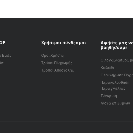
HOP
Χρήσιμοι σύνδεσμοι
Αφήστε μας ν
βοηθήσουμε
ε Εμάς
Όροι Χρήσης
Ο λογαριασμός μ
ία
Τρόποι Πληρωμής
Καλάθι
Τρόποι Αποστολής
Ολοκλήρωση Παρ
Παρακολούθηση
Παραγγελίας
Σύγκριση
Λίστα επιθυμιών