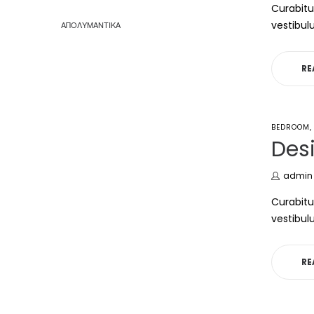
Curabitu
vestibul
ΑΠΟΛΥΜΑΝΤΙΚΑ
RE
POSTED
BEDROOM
IN
Desi
by
admin
Curabitu
vestibul
RE